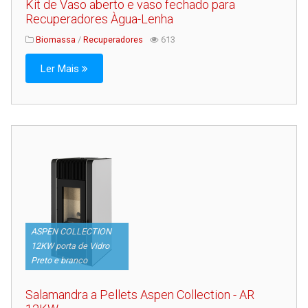
Kit de Vaso aberto e vaso fechado para
Serviços
Recuperadores Àgua-Lenha
Assistência Técnica
Biomassa
/
Recuperadores
613
Centro de Formação
Ler Mais
Gabinete de Engenharia
Armazém e Logística
As Nossas Dicas
Novidades
Contactos
ASPEN COLLECTION
12KW porta de Vidro
Preto e branco
Salamandra a Pellets Aspen Collection - AR