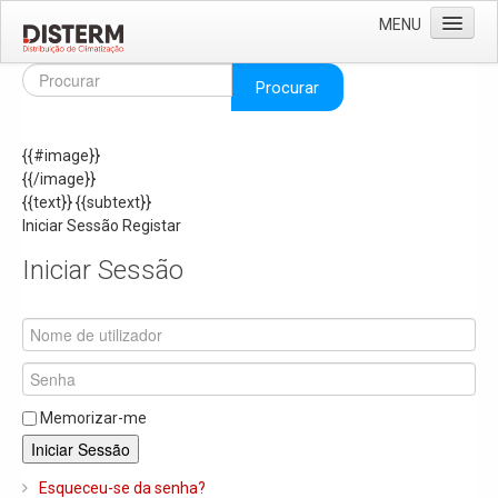
MENU
Home
Procurar
Quem Somos
{{#image}}
Áreas de Negócio
{{/image}}
Missão e Valores
{{text}}
{{subtext}}
Iniciar Sessão
Registar
As Nossas Marcas
Iniciar Sessão
Recrutamento
Produtos
Solar
Termoacumuladores e Depósitos de Inércia
Memorizar-me
Ar Condicionado
Iniciar Sessão
Bombas de Calor e Chiller's
Esqueceu-se da senha?