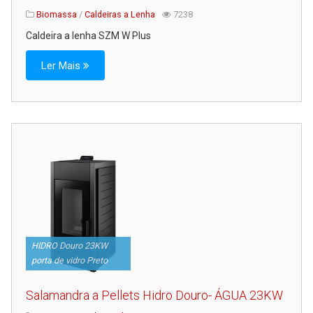
Biomassa
/
Caldeiras a Lenha
7238
Caldeira a lenha SZM W Plus
Ler Mais
HIDRO Douro 23KW
porta de vidro Preto
Salamandra a Pellets Hidro Douro- ÁGUA 23KW