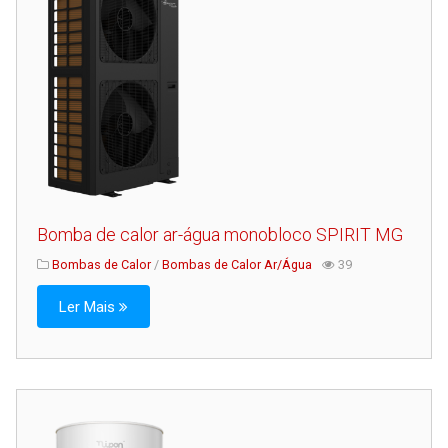
Serviços
Assistência Técnica
Centro de Formação
Gabinete de Engenharia
Armazém e Logística
As Nossas Dicas
Novidades
Bomba de calor ar-água monobloco SPIRIT MG
Contactos
Bombas de Calor
/
Bombas de Calor Ar/Água
39
Ler Mais