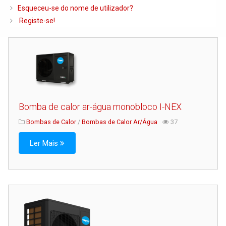
Caldeiras e Queimadores
Esqueceu-se do nome de utilizador?
Registe-se!
Biomassa
Ventilação
Piso Radiante
Radiadores e Ventiloconvetores
Depósitos de Gasóleo e Água
Bomba de calor ar-água monobloco I-NEX
Regulação e Controlo
Bombas de Calor
/
Bombas de Calor Ar/Água
37
Complementos de Instalação
Ler Mais
Bombas e Circuladores
Chaminés
Tubagens e Acessórios
Ferramentas
Permutadores de Placas