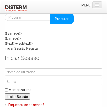
MENU
Home
Procurar
Quem Somos
{{#image}}
Áreas de Negócio
{{/image}}
Missão e Valores
{{text}}
{{subtext}}
Iniciar Sessão
Registar
As Nossas Marcas
Iniciar Sessão
Recrutamento
Produtos
Solar
Termoacumuladores e Depósitos de Inércia
Memorizar-me
Ar Condicionado
Iniciar Sessão
Bombas de Calor e Chiller's
Esqueceu-se da senha?