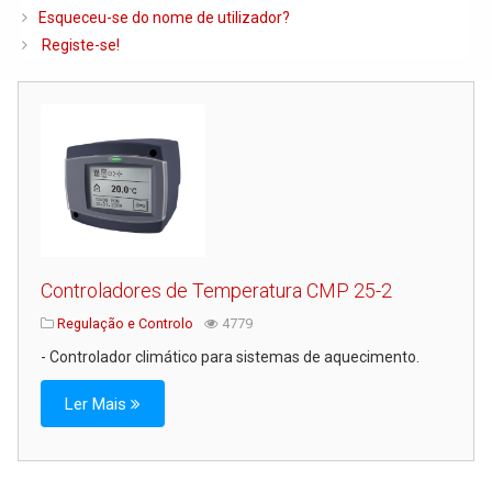
Caldeiras e Queimadores
Esqueceu-se do nome de utilizador?
Registe-se!
Biomassa
Ventilação
Piso Radiante
Radiadores e Ventiloconvetores
Depósitos de Gasóleo e Água
Regulação e Controlo
Complementos de Instalação
Controladores de Temperatura CMP 25-2
Bombas e Circuladores
Regulação e Controlo
4779
- Controlador climático para sistemas de aquecimento.
Chaminés
Tubagens e Acessórios
Ler Mais
Ferramentas
Permutadores de Placas