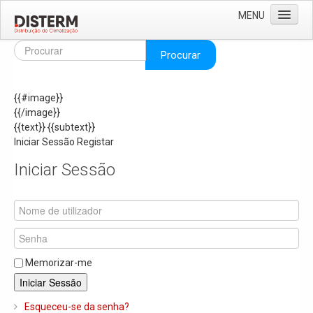
MENU
Home
Procurar
Quem Somos
{{#image}}
Áreas de Negócio
{{/image}}
Missão e Valores
{{text}}
{{subtext}}
Iniciar Sessão
Registar
As Nossas Marcas
Iniciar Sessão
Recrutamento
Produtos
Solar
Termoacumuladores e Depósitos de Inércia
Memorizar-me
Ar Condicionado
Iniciar Sessão
Bombas de Calor e Chiller's
Esqueceu-se da senha?