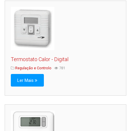
Serviços
Assistência Técnica
Centro de Formação
Gabinete de Engenharia
Armazém e Logística
As Nossas Dicas
Termostato Calor - Digital
Novidades
Regulação e Controlo
781
Contactos
Ler Mais