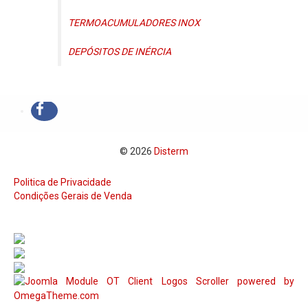
Serviços
TERMOACUMULADORES INOX
Assistência Técnica
DEPÓSITOS DE INÉRCIA
Centro de Formação
Gabinete de Engenharia
Armazém e Logística
As Nossas Dicas
© 2026
Disterm
Novidades
Contactos
Politica de Privacidade
Condições Gerais de Venda