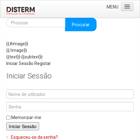
MENU
Home
Procurar
Quem Somos
{{#image}}
Áreas de Negócio
{{/image}}
Missão e Valores
{{text}}
{{subtext}}
Iniciar Sessão
Registar
As Nossas Marcas
Iniciar Sessão
Recrutamento
Produtos
Solar
Termoacumuladores e Depósitos de Inércia
Memorizar-me
Ar Condicionado
Iniciar Sessão
Bombas de Calor e Chiller's
Esqueceu-se da senha?