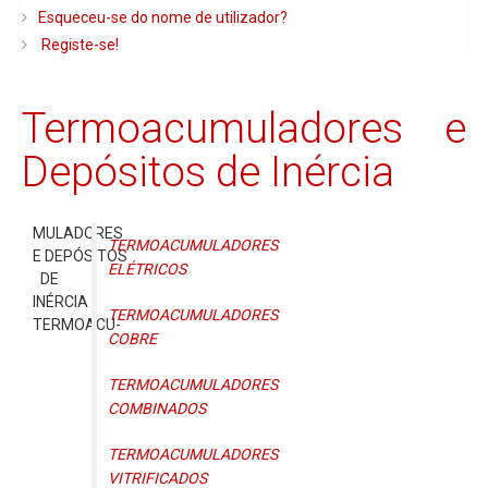
Caldeiras e Queimadores
Esqueceu-se do nome de utilizador?
Registe-se!
Biomassa
Ventilação
Termoacumuladores e
Piso Radiante
Depósitos de Inércia
Radiadores e Ventiloconvetores
Depósitos de Gasóleo e Água
MULADORES
Regulação e Controlo
TERMOACUMULADORES
E DEPÓSITOS
ELÉTRICOS
DE
Complementos de Instalação
INÉRCIA
TERMOACUMULADORES
Bombas e Circuladores
TERMOACU-
COBRE
Chaminés
TERMOACUMULADORES
Tubagens e Acessórios
COMBINADOS
Ferramentas
TERMOACUMULADORES
Permutadores de Placas
VITRIFICADOS