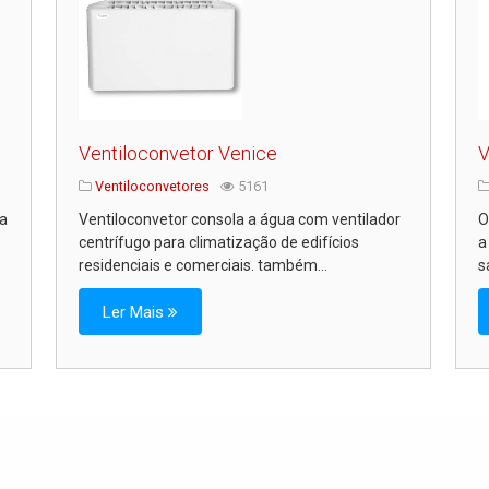
Ventiloconvetor Venice
V
Ventiloconvetores
5161
ra
Ventiloconvetor consola a água com ventilador
O
centrífugo para climatização de edifícios
a
residenciais e comerciais. também...
s
Ler Mais