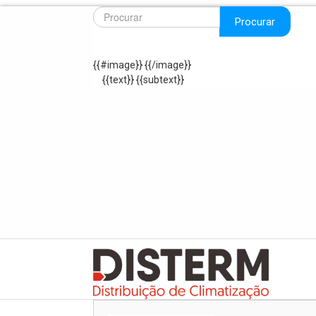
Procurar
{{#image}}
{{/image}}
{{text}}
{{subtext}}