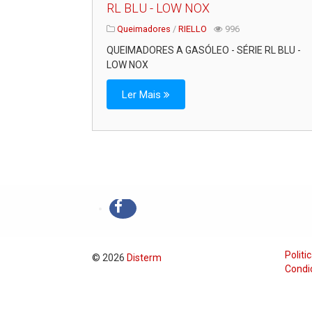
RL BLU - LOW NOX
Queimadores
/
RIELLO
996
QUEIMADORES A GASÓLEO - SÉRIE RL BLU -
LOW NOX
Ler Mais
Politi
© 2026
Disterm
Condi