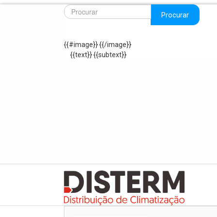
Procurar
{{#image}}
{{/image}}
{{text}}
{{subtext}}