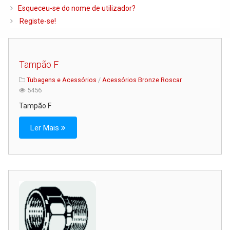
Caldeiras e Queimadores
Esqueceu-se do nome de utilizador?
Registe-se!
Biomassa
Ventilação
Piso Radiante
Tampão F
Radiadores e Ventiloconvetores
Tubagens e Acessórios
/
Acessórios Bronze Roscar
5456
Depósitos de Gasóleo e Água
Tampão F
Regulação e Controlo
Ler Mais
Complementos de Instalação
Bombas e Circuladores
Chaminés
Tubagens e Acessórios
Ferramentas
Permutadores de Placas