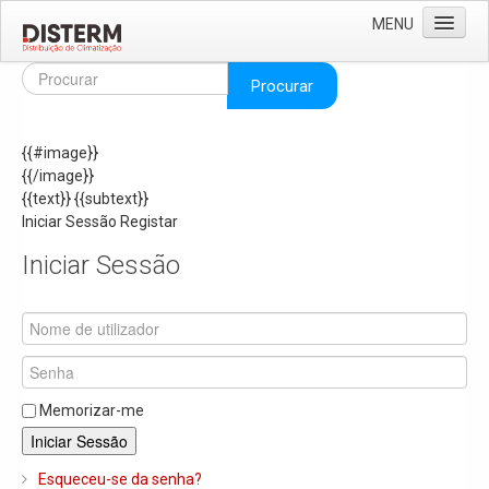
MENU
Home
Procurar
Quem Somos
{{#image}}
Áreas de Negócio
{{/image}}
Missão e Valores
{{text}}
{{subtext}}
Iniciar Sessão
Registar
As Nossas Marcas
Iniciar Sessão
Recrutamento
Produtos
Solar
Termoacumuladores e Depósitos de Inércia
Memorizar-me
Ar Condicionado
Iniciar Sessão
Bombas de Calor e Chiller's
Esqueceu-se da senha?