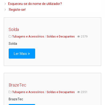
Caldeiras e Queimadores
Esqueceu-se do nome de utilizador?
Registe-se!
Biomassa
Ventilação
Piso Radiante
Solda
Radiadores e Ventiloconvetores
Tubagens e Acessórios
/
Soldas e Decapantes
2579
Solda
Depósitos de Gasóleo e Água
Regulação e Controlo
Ler Mais
Complementos de Instalação
Bombas e Circuladores
Chaminés
BrazeTec
Tubagens e Acessórios
Tubagens e Acessórios
/
Soldas e Decapantes
2351
Ferramentas
BrazeTec
Permutadores de Placas