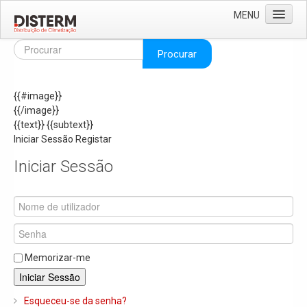
MENU
Home
Procurar
Quem Somos
{{#image}}
Áreas de Negócio
{{/image}}
Missão e Valores
{{text}}
{{subtext}}
Iniciar Sessão
Registar
As Nossas Marcas
Iniciar Sessão
Recrutamento
Produtos
Solar
Termoacumuladores e Depósitos de Inércia
Memorizar-me
Ar Condicionado
Iniciar Sessão
Bombas de Calor e Chiller's
Esqueceu-se da senha?