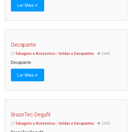
Ler Mais
Serviços
Assistência Técnica
Centro de Formação
Gabinete de Engenharia
Decapante
Armazém e Logística
Tubagens e Acessórios
/
Soldas e Decapantes
2445
As Nossas Dicas
Decapante
Novidades
Ler Mais
Contactos
BrazeTec Degufit
Tubagens e Acessórios
/
Soldas e Decapantes
2455