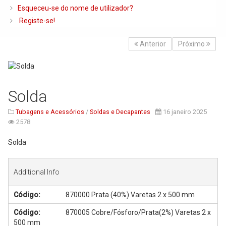
Caldeiras e Queimadores
Esqueceu-se do nome de utilizador?
Registe-se!
Biomassa
Ventilação
Anterior
Próximo
Piso Radiante
Radiadores e Ventiloconvetores
Solda
Depósitos de Gasóleo e Água
Tubagens e Acessórios
/
Soldas e Decapantes
16 janeiro 2025
Regulação e Controlo
2578
Complementos de Instalação
Solda
Bombas e Circuladores
Chaminés
Additional Info
Tubagens e Acessórios
Código:
870000 Prata (40%) Varetas 2 x 500 mm
Ferramentas
Código:
870005 Cobre/Fósforo/Prata(2%) Varetas 2 x
Permutadores de Placas
500 mm