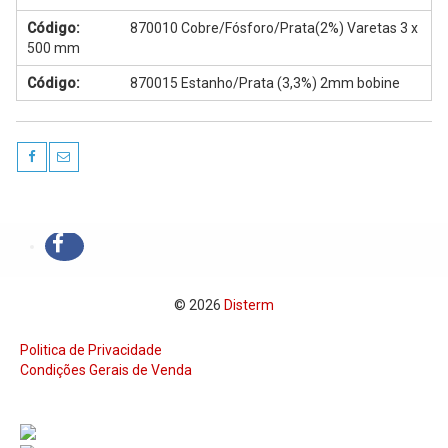
Serviços
Código:
870010 Cobre/Fósforo/Prata(2%) Varetas 3 x
500 mm
Assistência Técnica
Código:
870015 Estanho/Prata (3,3%) 2mm bobine
Centro de Formação
Gabinete de Engenharia
Armazém e Logística
As Nossas Dicas
Novidades
Contactos
© 2026
Disterm
Politica de Privacidade
Condições Gerais de Venda