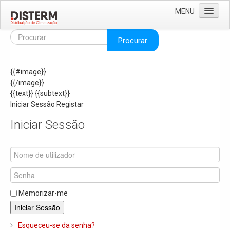
MENU
Home
Procurar
Quem Somos
{{#image}}
Áreas de Negócio
{{/image}}
Missão e Valores
{{text}}
{{subtext}}
Iniciar Sessão
Registar
As Nossas Marcas
Iniciar Sessão
Recrutamento
Produtos
Solar
Termoacumuladores e Depósitos de Inércia
Memorizar-me
Ar Condicionado
Iniciar Sessão
Bombas de Calor e Chiller's
Esqueceu-se da senha?