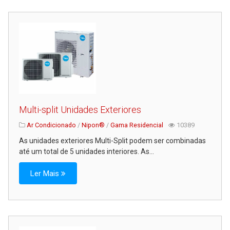
Serviços
Assistência Técnica
Centro de Formação
Gabinete de Engenharia
Armazém e Logística
As Nossas Dicas
Multi-split Unidades Exteriores
Novidades
Ar Condicionado
/
Nipon®
/
Gama Residencial
10389
Contactos
As unidades exteriores Multi-Split podem ser combinadas
até um total de 5 unidades interiores. As...
Ler Mais