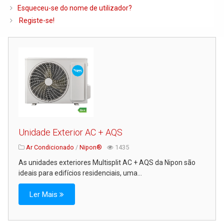
Caldeiras e Queimadores
Esqueceu-se do nome de utilizador?
Registe-se!
Biomassa
Ventilação
Piso Radiante
Radiadores e Ventiloconvetores
Depósitos de Gasóleo e Água
Regulação e Controlo
Complementos de Instalação
Unidade Exterior AC + AQS
Bombas e Circuladores
Ar Condicionado
/
Nipon®
1435
As unidades exteriores Multisplit AC + AQS da Nipon são
Chaminés
ideais para edifícios residenciais, uma...
Tubagens e Acessórios
Ler Mais
Ferramentas
Permutadores de Placas