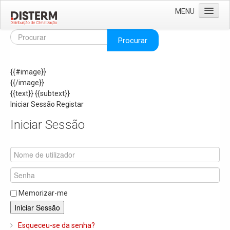
MENU
Home
Procurar
Quem Somos
{{#image}}
Áreas de Negócio
{{/image}}
Missão e Valores
{{text}}
{{subtext}}
Iniciar Sessão
Registar
As Nossas Marcas
Iniciar Sessão
Recrutamento
Produtos
Solar
Termoacumuladores e Depósitos de Inércia
Memorizar-me
Ar Condicionado
Iniciar Sessão
Bombas de Calor e Chiller's
Esqueceu-se da senha?