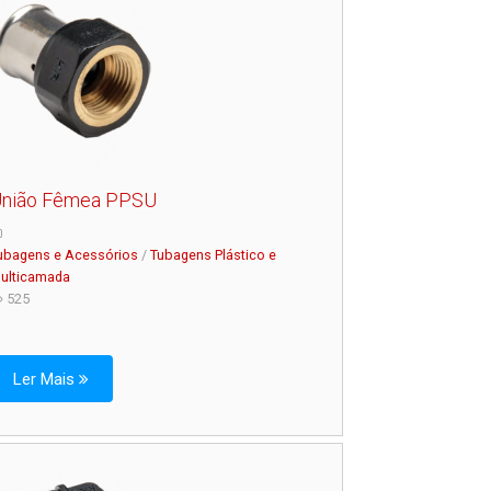
nião Fêmea PPSU
ubagens e Acessórios
/
Tubagens Plástico e
ulticamada
525
Ler Mais