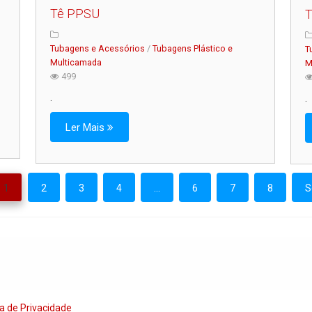
Tê PPSU
T
Tubagens e Acessórios
/
Tubagens Plástico e
T
Multicamada
M
499
.
.
Ler Mais
1
2
3
4
...
6
7
8
S
ca de Privacidade