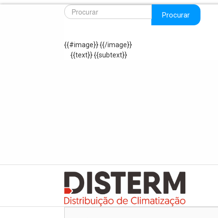
Procurar
{{#image}}
{{/image}}
{{text}}
{{subtext}}