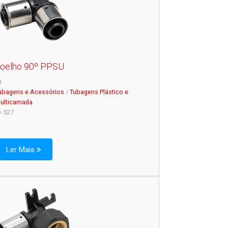
oelho 90º PPSU
ubagens e Acessórios
/
Tubagens Plástico e
ulticamada
527
Ler Mais