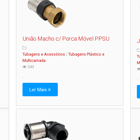
União Macho c/ Porca Móvel PPSU
J
Tubagens e Acessórios
/
Tubagens Plástico e
T
Multicamada
M
543
.
.
Ler Mais