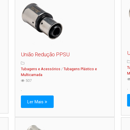
U
União Redução PPSU
T
Tubagens e Acessórios
/
Tubagens Plástico e
M
Multicamada
507
.
.
Ler Mais