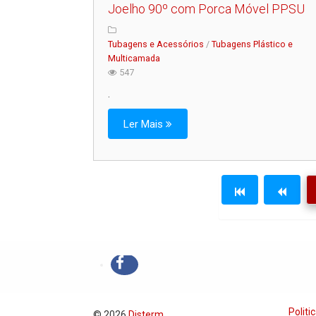
Joelho 90º com Porca Móvel PPSU
Tubagens e Acessórios
/
Tubagens Plástico e
Multicamada
547
.
Ler Mais
Politi
© 2026
Disterm