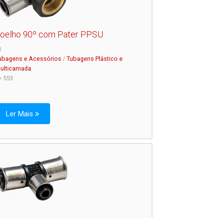
oelho 90º com Pater PPSU
ubagens e Acessórios
/
Tubagens Plástico e
ulticamada
553
Ler Mais