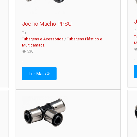
J
Joelho Macho PPSU
T
Tubagens e Acessórios
/
Tubagens Plástico e
M
Multicamada
530
.
.
Ler Mais