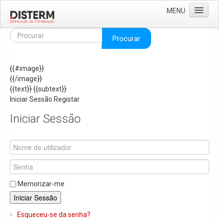
MENU
Home
Procurar
Quem Somos
{{#image}}
Áreas de Negócio
{{/image}}
Missão e Valores
{{text}}
{{subtext}}
Iniciar Sessão
Registar
As Nossas Marcas
Iniciar Sessão
Recrutamento
Produtos
Solar
Termoacumuladores e Depósitos de Inércia
Memorizar-me
Ar Condicionado
Iniciar Sessão
Bombas de Calor e Chiller's
Esqueceu-se da senha?