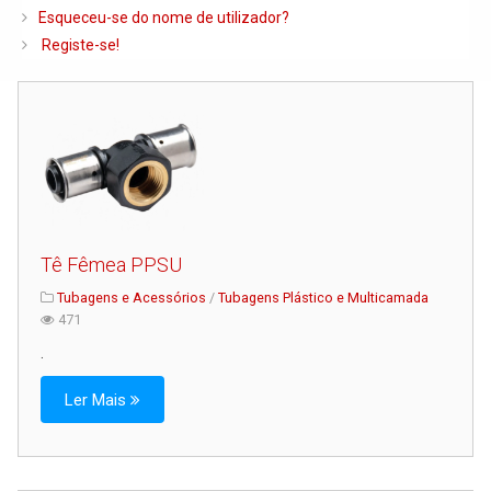
Caldeiras e Queimadores
Esqueceu-se do nome de utilizador?
Registe-se!
Biomassa
Ventilação
Piso Radiante
Radiadores e Ventiloconvetores
Depósitos de Gasóleo e Água
Regulação e Controlo
Tê Fêmea PPSU
Complementos de Instalação
Tubagens e Acessórios
/
Tubagens Plástico e Multicamada
471
Bombas e Circuladores
.
Chaminés
Tubagens e Acessórios
Ler Mais
Ferramentas
Permutadores de Placas