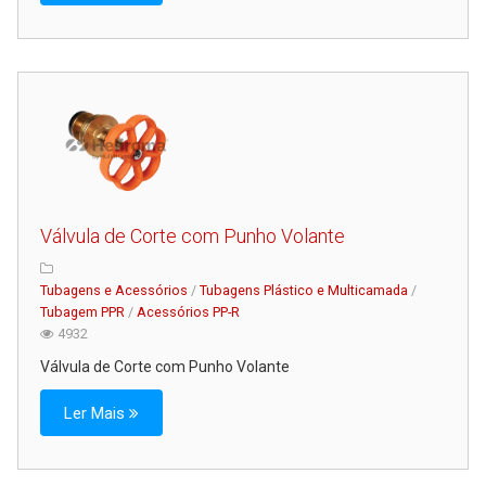
Serviços
Assistência Técnica
Centro de Formação
Gabinete de Engenharia
Armazém e Logística
As Nossas Dicas
Válvula de Corte com Punho Volante
Novidades
Contactos
Tubagens e Acessórios
/
Tubagens Plástico e Multicamada
/
Tubagem PPR
/
Acessórios PP-R
4932
Válvula de Corte com Punho Volante
Ler Mais