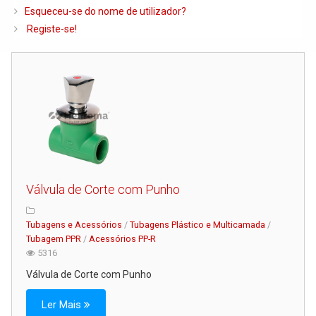
Caldeiras e Queimadores
Esqueceu-se do nome de utilizador?
Registe-se!
Biomassa
Ventilação
Piso Radiante
Radiadores e Ventiloconvetores
Depósitos de Gasóleo e Água
Regulação e Controlo
Complementos de Instalação
Válvula de Corte com Punho
Bombas e Circuladores
Tubagens e Acessórios
/
Tubagens Plástico e Multicamada
/
Chaminés
Tubagem PPR
/
Acessórios PP-R
5316
Tubagens e Acessórios
Válvula de Corte com Punho
Ferramentas
Ler Mais
Permutadores de Placas