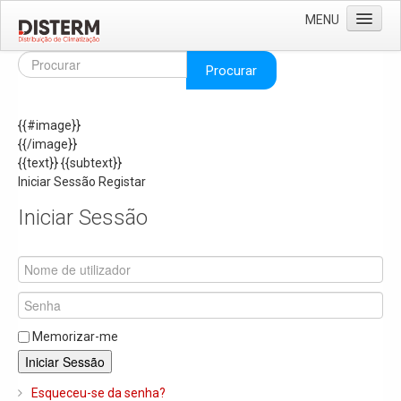
MENU
Home
Procurar
Quem Somos
{{#image}}
Áreas de Negócio
{{/image}}
Missão e Valores
{{text}}
{{subtext}}
Iniciar Sessão
Registar
As Nossas Marcas
Iniciar Sessão
Recrutamento
Produtos
Solar
Termoacumuladores e Depósitos de Inércia
Memorizar-me
Ar Condicionado
Iniciar Sessão
Bombas de Calor e Chiller's
Esqueceu-se da senha?