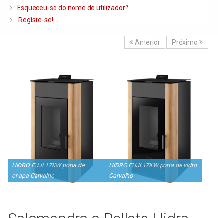
Caldeiras e Queimadores
Esqueceu-se do nome de utilizador?
Registe-se!
Biomassa
Ventilação
Anterior
Próximo
Piso Radiante
Radiadores e Ventiloconvetores
Depósitos de Gasóleo e Água
Regulação e Controlo
Complementos de Instalação
Bombas e Circuladores
Chaminés
HIDRO FUJI 17KW porta de
HIDRO FUJI 17KW porta de vidro
chapa Carvalho
Carvalho
Tubagens e Acessórios
Ferramentas
Permutadores de Placas