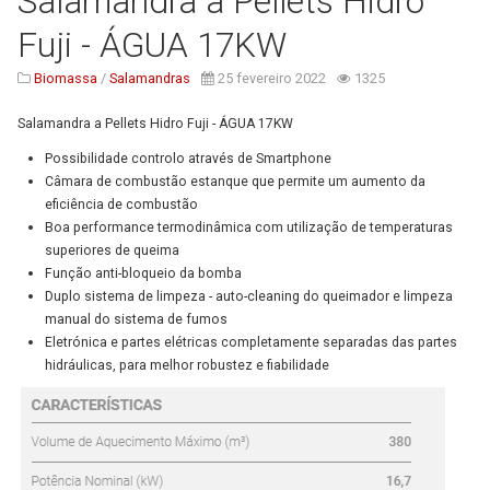
Salamandra a Pellets Hidro
Serviços
Fuji - ÁGUA 17KW
Assistência Técnica
Biomassa
/
Salamandras
25 fevereiro 2022
1325
Centro de Formação
Salamandra a Pellets Hidro Fuji - ÁGUA 17KW
Gabinete de Engenharia
Possibilidade controlo através de Smartphone
Armazém e Logística
Câmara de combustão estanque que permite um
aumento da
eficiência de combustão
As Nossas Dicas
Boa performance termodinâmica com utilização de
temperaturas
Novidades
superiores de queima
Função anti-bloqueio da bomba
Contactos
Duplo sistema de limpeza - auto-cleaning do
queimador e limpeza
manual do sistema de fumos
Eletrónica e partes elétricas completamente
separadas das partes
hidráulicas, para melhor robustez e fiabilidade