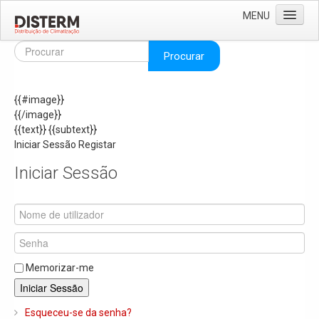
MENU
Home
Procurar
Quem Somos
{{#image}}
Áreas de Negócio
{{/image}}
Missão e Valores
{{text}}
{{subtext}}
Iniciar Sessão
Registar
As Nossas Marcas
Iniciar Sessão
Recrutamento
Produtos
Solar
Termoacumuladores e Depósitos de Inércia
Memorizar-me
Ar Condicionado
Iniciar Sessão
Bombas de Calor e Chiller's
Esqueceu-se da senha?