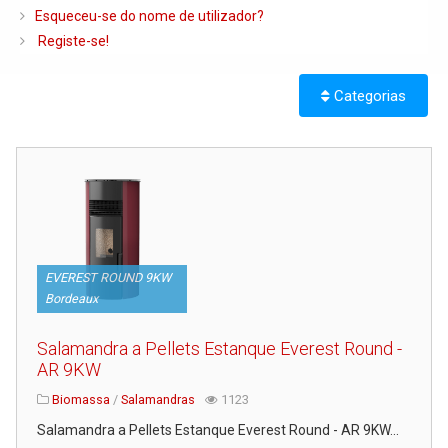
Caldeiras e Queimadores
Esqueceu-se do nome de utilizador?
Registe-se!
Biomassa
Ventilação
Categorias
Piso Radiante
Radiadores e Ventiloconvetores
Depósitos de Gasóleo e Água
Regulação e Controlo
Complementos de Instalação
EVEREST ROUND 9KW
Bombas e Circuladores
Bordeaux
Chaminés
Salamandra a Pellets Estanque Everest Round -
Tubagens e Acessórios
AR 9KW
Ferramentas
Biomassa
/
Salamandras
1123
Salamandra a Pellets Estanque Everest Round - AR 9KW...
Permutadores de Placas