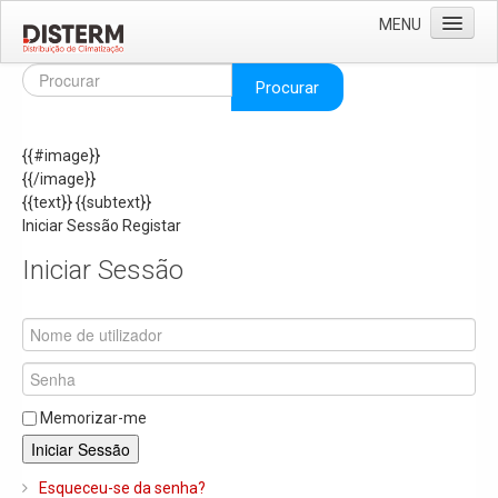
MENU
Home
Procurar
Quem Somos
{{#image}}
Áreas de Negócio
{{/image}}
Missão e Valores
{{text}}
{{subtext}}
Iniciar Sessão
Registar
As Nossas Marcas
Iniciar Sessão
Recrutamento
Produtos
Solar
Termoacumuladores e Depósitos de Inércia
Memorizar-me
Ar Condicionado
Iniciar Sessão
Bombas de Calor e Chiller's
Esqueceu-se da senha?