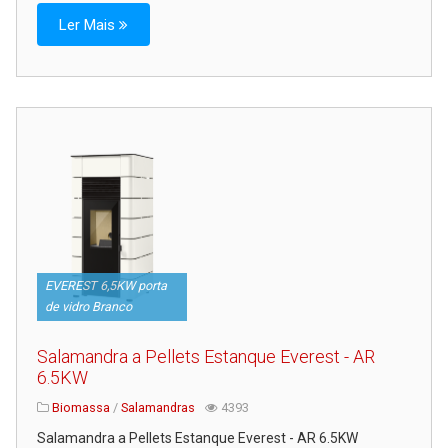
Serviços
Ler Mais
Assistência Técnica
Centro de Formação
Gabinete de Engenharia
Armazém e Logística
As Nossas Dicas
Novidades
Contactos
EVEREST 6,5KW porta
de vidro Branco
Salamandra a Pellets Estanque Everest - AR
6.5KW
Biomassa
/
Salamandras
4393
Salamandra a Pellets Estanque Everest - AR 6.5KW