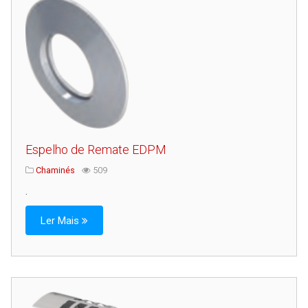
Serviços
Assistência Técnica
Centro de Formação
Gabinete de Engenharia
Armazém e Logística
As Nossas Dicas
Espelho de Remate EDPM
Novidades
Chaminés
509
Contactos
.
Ler Mais