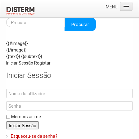
MENU
Home
Procurar
Quem Somos
{{#image}}
Áreas de Negócio
{{/image}}
Missão e Valores
{{text}}
{{subtext}}
Iniciar Sessão
Registar
As Nossas Marcas
Iniciar Sessão
Recrutamento
Produtos
Solar
Termoacumuladores e Depósitos de Inércia
Memorizar-me
Ar Condicionado
Iniciar Sessão
Bombas de Calor e Chiller's
Esqueceu-se da senha?