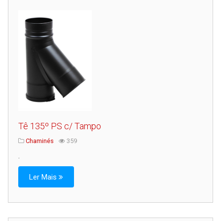
Tê 135º PS c/ Tampo
Chaminés
359
.
Ler Mais