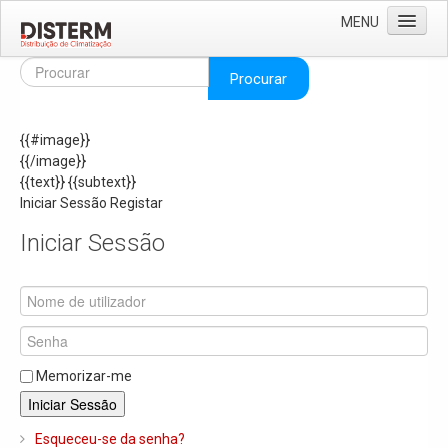
MENU
Home
Procurar
Quem Somos
{{#image}}
Áreas de Negócio
{{/image}}
Missão e Valores
{{text}}
{{subtext}}
Iniciar Sessão
Registar
As Nossas Marcas
Iniciar Sessão
Recrutamento
Produtos
Solar
Termoacumuladores e Depósitos de Inércia
Memorizar-me
Ar Condicionado
Iniciar Sessão
Bombas de Calor e Chiller's
Esqueceu-se da senha?