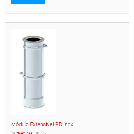
Serviços
Assistência Técnica
Centro de Formação
Gabinete de Engenharia
Armazém e Logística
As Nossas Dicas
Novidades
Contactos
Módulo Extensível PD Inox
Chaminés
412