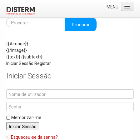
MENU
Home
Procurar
Quem Somos
{{#image}}
Áreas de Negócio
{{/image}}
Missão e Valores
{{text}}
{{subtext}}
Iniciar Sessão
Registar
As Nossas Marcas
Iniciar Sessão
Recrutamento
Produtos
Solar
Termoacumuladores e Depósitos de Inércia
Memorizar-me
Ar Condicionado
Iniciar Sessão
Bombas de Calor e Chiller's
Esqueceu-se da senha?