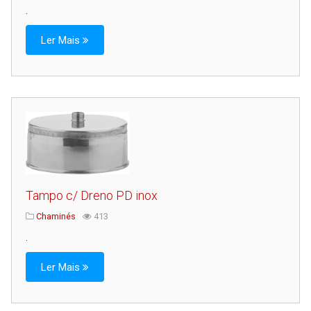
.
Ler Mais
Tampo c/ Dreno PD inox
Chaminés
413
.
Ler Mais