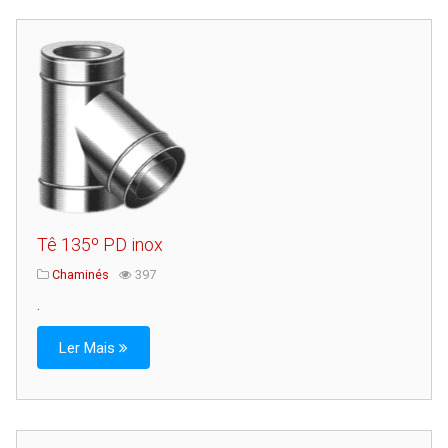
Tê 135º PD inox
Chaminés
397
.
Ler Mais