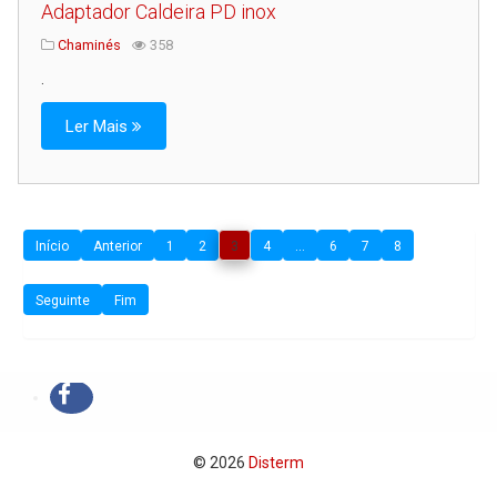
Adaptador Caldeira PD inox
Chaminés
358
.
Ler Mais
Início
Anterior
1
2
3
4
...
6
7
8
Seguinte
Fim
© 2026
Disterm