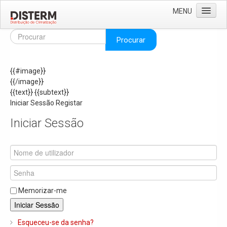
MENU
Home
Procurar
Quem Somos
{{#image}}
Áreas de Negócio
{{/image}}
Missão e Valores
{{text}}
{{subtext}}
Iniciar Sessão
Registar
As Nossas Marcas
Iniciar Sessão
Recrutamento
Produtos
Solar
Termoacumuladores e Depósitos de Inércia
Memorizar-me
Ar Condicionado
Iniciar Sessão
Bombas de Calor e Chiller's
Esqueceu-se da senha?