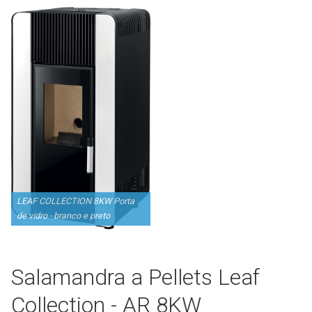
Serviços
Assistência Técnica
Centro de Formação
Gabinete de Engenharia
Armazém e Logística
As Nossas Dicas
Novidades
Contactos
LEAF COLLECTION 8KW Porta
de vidro - branco e preto
Salamandra a Pellets Leaf
Collection - AR 8KW