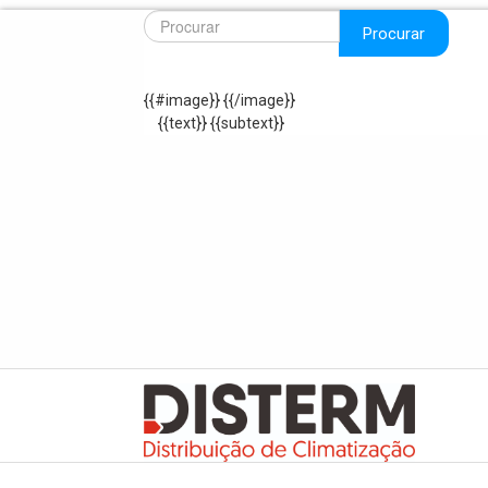
Procurar
{{#image}}
{{/image}}
{{text}}
{{subtext}}