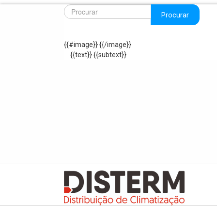
Procurar
{{#image}}
{{/image}}
{{text}}
{{subtext}}