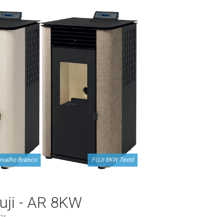
rvalho Branco
FUJI 8KW Textil
uji - AR 8KW