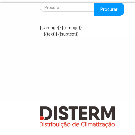
Procurar
{{#image}}
{{/image}}
{{text}}
{{subtext}}