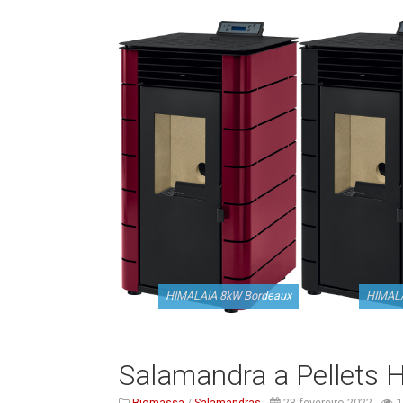
HIMALAIA 8kW Bordeaux
HIMALA
Salamandra a Pellets 
Biomassa
/
Salamandras
23 fevereiro 2022
1