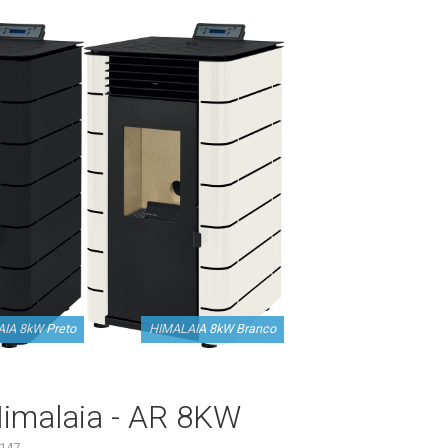
IA 8kW Preto
HIMALAIA 8kW Branco
Himalaia - AR 8KW
147