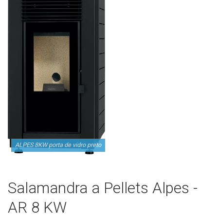
ALPES 8KW porta de vidro preto
Salamandra a Pellets Alpes -
AR 8 KW