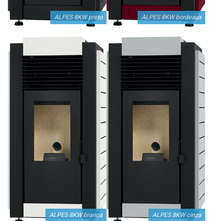
Serviços
ALPES 8KW preto
ALPES 8KW bordeaux
Assistência Técnica
Centro de Formação
Gabinete de Engenharia
Armazém e Logística
As Nossas Dicas
Novidades
Contactos
ALPES 8KW branca
ALPES 8KW cinza