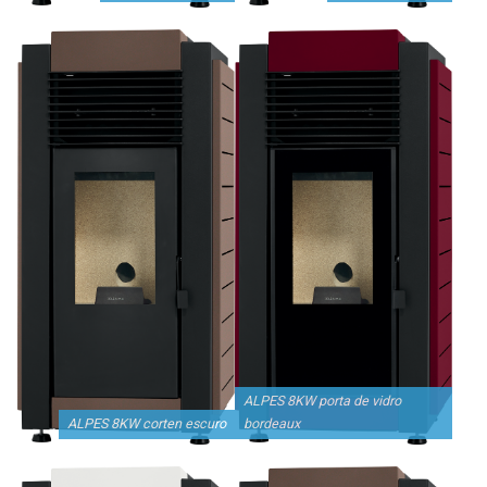
ALPES 8KW porta de vidro
ALPES 8KW corten escuro
bordeaux