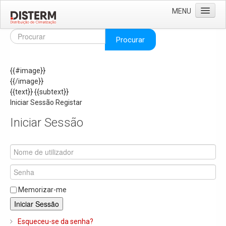
MENU
Home
Procurar
Quem Somos
{{#image}}
Áreas de Negócio
{{/image}}
Missão e Valores
{{text}}
{{subtext}}
Iniciar Sessão
Registar
As Nossas Marcas
Iniciar Sessão
Recrutamento
Produtos
Solar
Termoacumuladores e Depósitos de Inércia
Memorizar-me
Ar Condicionado
Iniciar Sessão
Bombas de Calor e Chiller's
Esqueceu-se da senha?