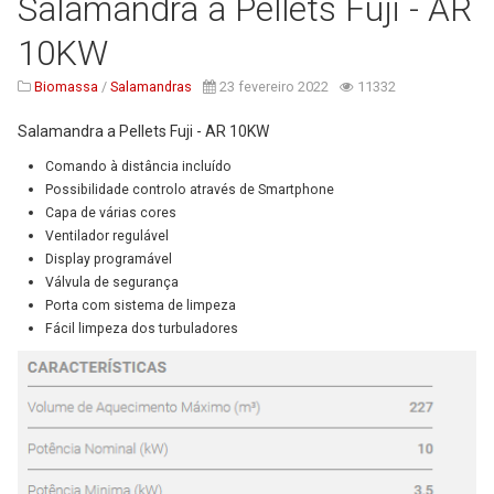
Salamandra a Pellets Fuji - AR
Serviços
10KW
Assistência Técnica
Biomassa
/
Salamandras
23 fevereiro 2022
11332
Centro de Formação
Salamandra a Pellets Fuji - AR 10KW
Gabinete de Engenharia
Comando à distância incluído
Armazém e Logística
Possibilidade controlo através de
Smartphone
Capa de várias cores
As Nossas Dicas
Ventilador regulável
Novidades
Display programável
Válvula de segurança
Contactos
Porta com sistema de limpeza
Fácil limpeza dos turbuladores