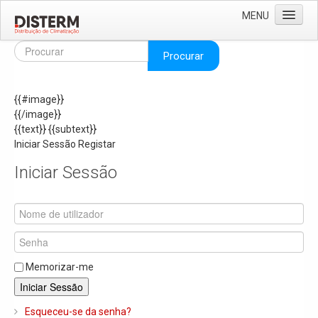
MENU
Home
Procurar
Quem Somos
{{#image}}
Áreas de Negócio
{{/image}}
Missão e Valores
{{text}}
{{subtext}}
Iniciar Sessão
Registar
As Nossas Marcas
Iniciar Sessão
Recrutamento
Produtos
Solar
Termoacumuladores e Depósitos de Inércia
Memorizar-me
Ar Condicionado
Iniciar Sessão
Bombas de Calor e Chiller's
Esqueceu-se da senha?