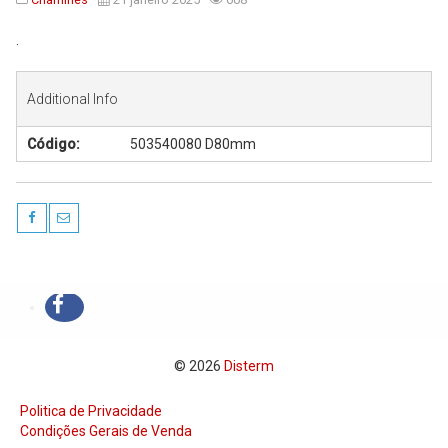
Serviços
.
Assistência Técnica
Centro de Formação
Additional Info
Gabinete de Engenharia
Código:
503540080 D80mm
Armazém e Logística
As Nossas Dicas
Novidades
Contactos
© 2026
Disterm
Politica de Privacidade
Condições Gerais de Venda