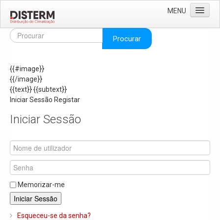
MENU
Home
Procurar
Quem Somos
{{#image}}
Áreas de Negócio
{{/image}}
Missão e Valores
{{text}}
{{subtext}}
Iniciar Sessão
Registar
As Nossas Marcas
Iniciar Sessão
Recrutamento
Produtos
Solar
Termoacumuladores e Depósitos de Inércia
Memorizar-me
Ar Condicionado
Iniciar Sessão
Bombas de Calor e Chiller's
Esqueceu-se da senha?