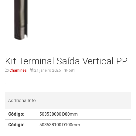
Serviços
Assistência Técnica
Centro de Formação
Gabinete de Engenharia
Armazém e Logística
Kit Terminal Saída Vertical PP
As Nossas Dicas
Novidades
Chaminés
21 janeiro 2025
681
Contactos
.
Additional Info
Código:
503538080 D80mm
Código:
503538100 D100mm