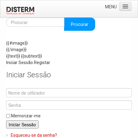
MENU
Home
Procurar
Quem Somos
{{#image}}
Áreas de Negócio
{{/image}}
Missão e Valores
{{text}}
{{subtext}}
Iniciar Sessão
Registar
As Nossas Marcas
Iniciar Sessão
Recrutamento
Produtos
Solar
Termoacumuladores e Depósitos de Inércia
Memorizar-me
Ar Condicionado
Iniciar Sessão
Bombas de Calor e Chiller's
Esqueceu-se da senha?