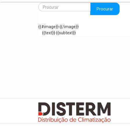
Procurar
{{#image}}
{{/image}}
{{text}}
{{subtext}}