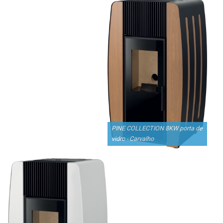
Serviços
Assistência Técnica
Centro de Formação
Gabinete de Engenharia
Armazém e Logística
As Nossas Dicas
Novidades
PINE COLLECTION 8KW porta de
Contactos
vidro - Carvalho