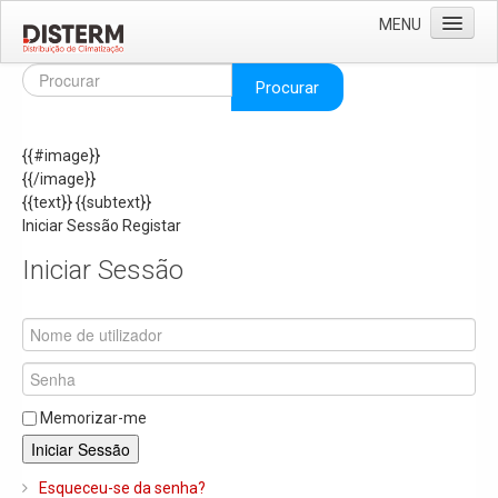
MENU
Home
Procurar
Quem Somos
{{#image}}
Áreas de Negócio
{{/image}}
Missão e Valores
{{text}}
{{subtext}}
Iniciar Sessão
Registar
As Nossas Marcas
Iniciar Sessão
Recrutamento
Produtos
Solar
Termoacumuladores e Depósitos de Inércia
Memorizar-me
Ar Condicionado
Iniciar Sessão
Bombas de Calor e Chiller's
Esqueceu-se da senha?