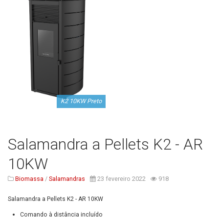
Serviços
Assistência Técnica
Centro de Formação
Gabinete de Engenharia
Armazém e Logística
As Nossas Dicas
K2 10KW Preto
Novidades
Contactos
Salamandra a Pellets K2 - AR
10KW
Biomassa
/
Salamandras
23 fevereiro 2022
918
Salamandra a Pellets K2 - AR 10KW
Comando à distância incluído