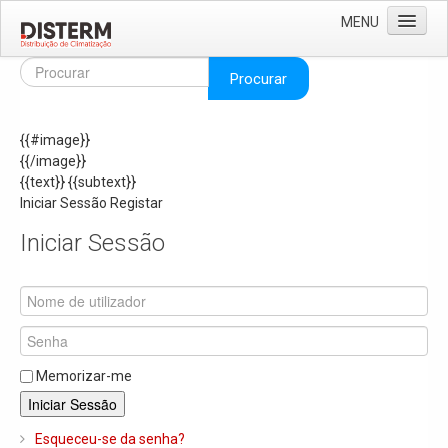
MENU
Home
Procurar
Quem Somos
{{#image}}
Áreas de Negócio
{{/image}}
Missão e Valores
{{text}}
{{subtext}}
Iniciar Sessão
Registar
As Nossas Marcas
Iniciar Sessão
Recrutamento
Produtos
Solar
Termoacumuladores e Depósitos de Inércia
Memorizar-me
Ar Condicionado
Iniciar Sessão
Bombas de Calor e Chiller's
Esqueceu-se da senha?