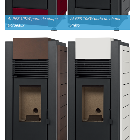
Serviços
Assistência Técnica
ALPES 10KW porta de chapa
ALPES 10KW porta de chapa
Bordeaux
Preto
Centro de Formação
Gabinete de Engenharia
Armazém e Logística
As Nossas Dicas
Novidades
Contactos