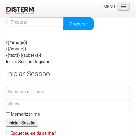
MENU
Home
Procurar
Quem Somos
{{#image}}
Áreas de Negócio
{{/image}}
Missão e Valores
{{text}}
{{subtext}}
Iniciar Sessão
Registar
As Nossas Marcas
Iniciar Sessão
Recrutamento
Produtos
Solar
Termoacumuladores e Depósitos de Inércia
Memorizar-me
Ar Condicionado
Iniciar Sessão
Bombas de Calor e Chiller's
Esqueceu-se da senha?