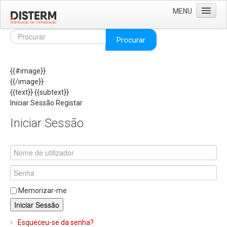
MENU
Home
Procurar
Quem Somos
{{#image}}
Áreas de Negócio
{{/image}}
Missão e Valores
{{text}}
{{subtext}}
Iniciar Sessão
Registar
As Nossas Marcas
Iniciar Sessão
Recrutamento
Produtos
Solar
Termoacumuladores e Depósitos de Inércia
Memorizar-me
Ar Condicionado
Iniciar Sessão
Bombas de Calor e Chiller's
Esqueceu-se da senha?