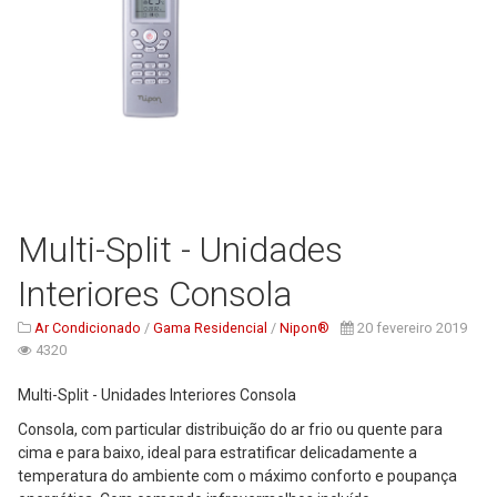
Serviços
Assistência Técnica
Centro de Formação
Gabinete de Engenharia
Armazém e Logística
As Nossas Dicas
Multi-Split - Unidades
Novidades
Interiores Consola
Contactos
Ar Condicionado
/
Gama Residencial
/
Nipon®
20 fevereiro 2019
4320
Multi-Split - Unidades Interiores Consola
Consola, com particular distribuição do ar frio ou quente para
cima e para baixo, ideal para estratificar delicadamente a
temperatura do ambiente com o máximo conforto e poupança