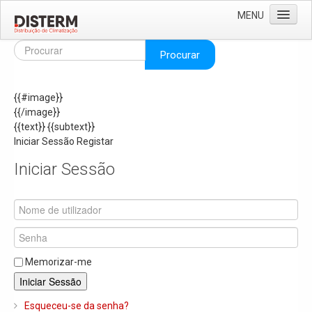
MENU
Home
Procurar
Quem Somos
{{#image}}
Áreas de Negócio
{{/image}}
Missão e Valores
{{text}}
{{subtext}}
Iniciar Sessão
Registar
As Nossas Marcas
Iniciar Sessão
Recrutamento
Produtos
Solar
Termoacumuladores e Depósitos de Inércia
Memorizar-me
Ar Condicionado
Iniciar Sessão
Bombas de Calor e Chiller's
Esqueceu-se da senha?