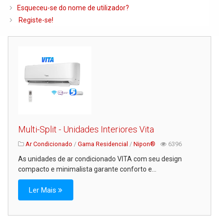
Caldeiras e Queimadores
Esqueceu-se do nome de utilizador?
Registe-se!
Biomassa
Ventilação
Piso Radiante
Radiadores e Ventiloconvetores
Depósitos de Gasóleo e Água
Regulação e Controlo
Complementos de Instalação
Multi-Split - Unidades Interiores Vita
Bombas e Circuladores
Ar Condicionado
/
Gama Residencial
/
Nipon®
6396
As unidades de ar condicionado VITA com seu design
Chaminés
compacto e minimalista garante conforto e...
Tubagens e Acessórios
Ler Mais
Ferramentas
Permutadores de Placas