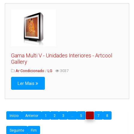
Gama Multi V - Unidades Interiores - Artcool
Gallery
Ar Condicionado
/
LG
3037
Ler Mais
Início
Anterior
1
2
3
...
5
6
7
8
Seguinte
Fim