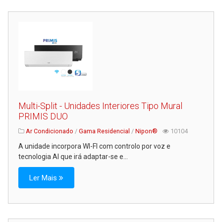
Serviços
Assistência Técnica
Centro de Formação
Gabinete de Engenharia
Armazém e Logística
As Nossas Dicas
Multi-Split - Unidades Interiores Tipo Mural
Novidades
PRIMIS DUO
Contactos
Ar Condicionado
/
Gama Residencial
/
Nipon®
10104
A unidade incorpora WI-FI com controlo por voz e
tecnologia AI que irá adaptar-se e...
Ler Mais