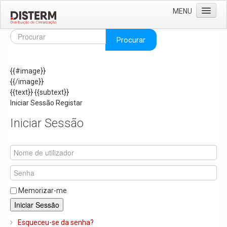
MENU
Home
Procurar
Quem Somos
{{#image}}
Áreas de Negócio
{{/image}}
Missão e Valores
{{text}}
{{subtext}}
Iniciar Sessão
Registar
As Nossas Marcas
Iniciar Sessão
Recrutamento
Produtos
Solar
Termoacumuladores e Depósitos de Inércia
Memorizar-me
Ar Condicionado
Iniciar Sessão
Bombas de Calor e Chiller's
Esqueceu-se da senha?