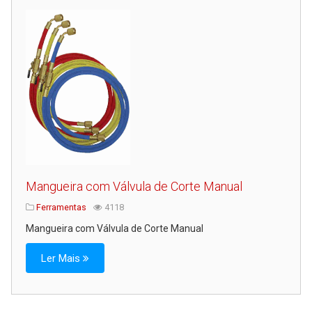
Serviços
Assistência Técnica
Centro de Formação
Gabinete de Engenharia
Armazém e Logística
As Nossas Dicas
Novidades
Contactos
Mangueira com Válvula de Corte Manual
Ferramentas
4118
Mangueira com Válvula de Corte Manual
Ler Mais