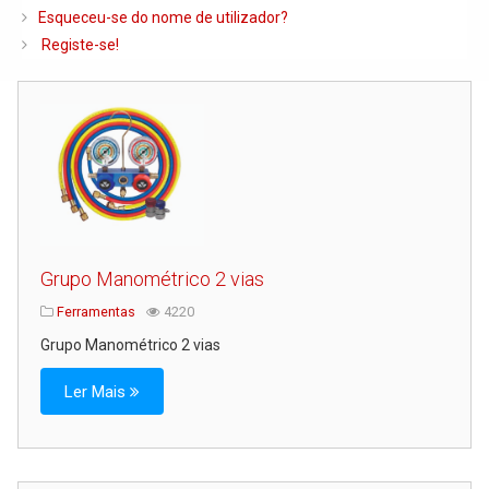
Caldeiras e Queimadores
Esqueceu-se do nome de utilizador?
Registe-se!
Biomassa
Ventilação
Piso Radiante
Radiadores e Ventiloconvetores
Depósitos de Gasóleo e Água
Regulação e Controlo
Grupo Manométrico 2 vias
Complementos de Instalação
Ferramentas
4220
Bombas e Circuladores
Grupo Manométrico 2 vias
Chaminés
Ler Mais
Tubagens e Acessórios
Ferramentas
Permutadores de Placas