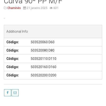
Curva 90º PP M/F
Serviços
Chaminés
21 janeiro 2025
631
Assistência Técnica
.
Centro de Formação
Gabinete de Engenharia
Additional Info
Armazém e Logística
Código:
503520060 D60
As Nossas Dicas
Código:
503520080 D80
Novidades
Código:
503520110 D110
Contactos
Código:
503520160 D160
Código:
503520200 D200