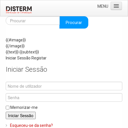
MENU
Home
Procurar
Quem Somos
{{#image}}
Áreas de Negócio
{{/image}}
Missão e Valores
{{text}}
{{subtext}}
Iniciar Sessão
Registar
As Nossas Marcas
Iniciar Sessão
Recrutamento
Produtos
Solar
Termoacumuladores e Depósitos de Inércia
Memorizar-me
Ar Condicionado
Iniciar Sessão
Bombas de Calor e Chiller's
Esqueceu-se da senha?