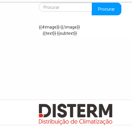
Procurar
{{#image}}
{{/image}}
{{text}}
{{subtext}}