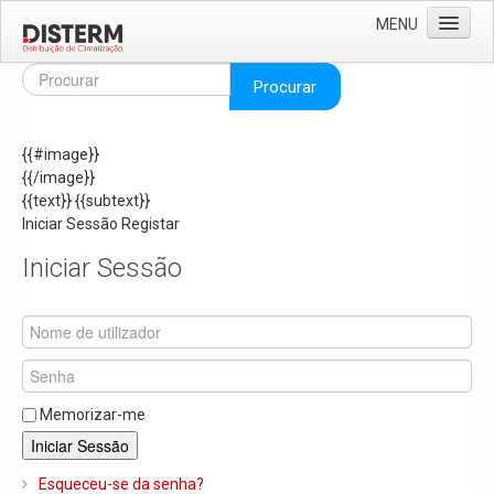
MENU
Home
Procurar
Quem Somos
{{#image}}
Áreas de Negócio
{{/image}}
Missão e Valores
{{text}}
{{subtext}}
Iniciar Sessão
Registar
As Nossas Marcas
Iniciar Sessão
Recrutamento
Produtos
Solar
Termoacumuladores e Depósitos de Inércia
Memorizar-me
Ar Condicionado
Iniciar Sessão
Bombas de Calor e Chiller's
Esqueceu-se da senha?