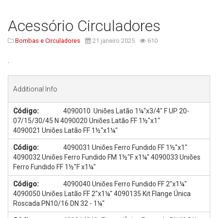
Serviços
Acessório Circuladores
Assistência Técnica
Bombas e Circuladores
21 janeiro 2025
610
Centro de Formação
Gabinete de Engenharia
.
Armazém e Logística
Additional Info
As Nossas Dicas
Código:
4090010 Uniões Latão 1¼"x3/4" F UP 20-
Novidades
07/15/30/45 N 4090020 Uniões Latão FF 1½"x1"
Contactos
4090021 Uniões Latão FF 1½"x1¼"
Código:
4090031 Uniões Ferro Fundido FF 1½"x1"
4090032 Uniões Ferro Fundido FM 1½"F x1¼" 4090033 Uniões
Ferro Fundido FF 1½"F x1¼"
Código:
4090040 Uniões Ferro Fundido FF 2"x1¼"
4090050 Uniões Latão FF 2"x1¼" 4090135 Kit Flange Única
Roscada PN10/16 DN 32 - 1¼"