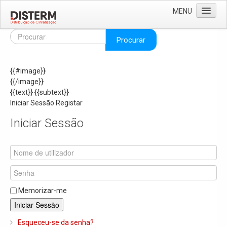
MENU
Home
Procurar
Quem Somos
{{#image}}
Áreas de Negócio
{{/image}}
Missão e Valores
{{text}}
{{subtext}}
Iniciar Sessão
Registar
As Nossas Marcas
Iniciar Sessão
Recrutamento
Produtos
Solar
Termoacumuladores e Depósitos de Inércia
Memorizar-me
Ar Condicionado
Iniciar Sessão
Bombas de Calor e Chiller's
Esqueceu-se da senha?