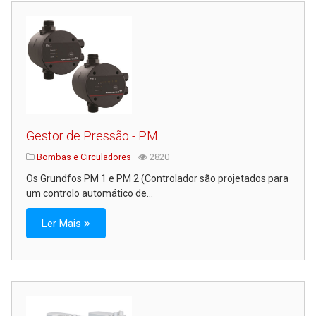
Serviços
Assistência Técnica
Centro de Formação
Gabinete de Engenharia
Armazém e Logística
Gestor de Pressão - PM
As Nossas Dicas
Bombas e Circuladores
2820
Novidades
Os Grundfos PM 1 e PM 2 (Controlador são projetados para
Contactos
um controlo automático de...
Ler Mais