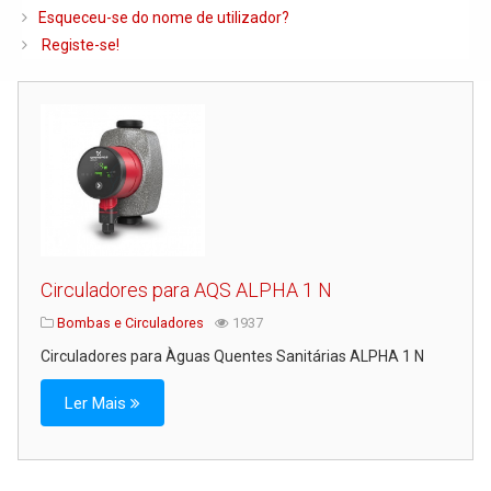
Caldeiras e Queimadores
Esqueceu-se do nome de utilizador?
Registe-se!
Biomassa
Ventilação
Piso Radiante
Radiadores e Ventiloconvetores
Depósitos de Gasóleo e Água
Regulação e Controlo
Complementos de Instalação
Circuladores para AQS ALPHA 1 N
Bombas e Circuladores
Bombas e Circuladores
1937
Circuladores para Àguas Quentes Sanitárias ALPHA 1 N
Chaminés
Tubagens e Acessórios
Ler Mais
Ferramentas
Permutadores de Placas