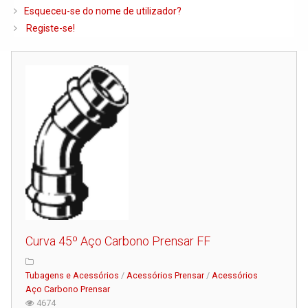
Caldeiras e Queimadores
Esqueceu-se do nome de utilizador?
Registe-se!
Biomassa
Ventilação
Piso Radiante
Radiadores e Ventiloconvetores
Depósitos de Gasóleo e Água
Regulação e Controlo
Complementos de Instalação
Bombas e Circuladores
Chaminés
Curva 45º Aço Carbono Prensar FF
Tubagens e Acessórios
Ferramentas
Tubagens e Acessórios
/
Acessórios Prensar
/
Acessórios
Aço Carbono Prensar
Permutadores de Placas
4674