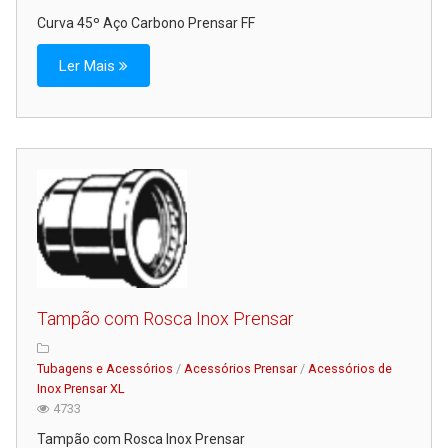
Serviços
Curva 45º Aço Carbono Prensar FF
Assistência Técnica
Ler Mais
Centro de Formação
Gabinete de Engenharia
Armazém e Logística
As Nossas Dicas
Novidades
Contactos
Tampão com Rosca Inox Prensar
Tubagens e Acessórios
/
Acessórios Prensar
/
Acessórios de
Inox Prensar XL
4733
Tampão com Rosca Inox Prensar