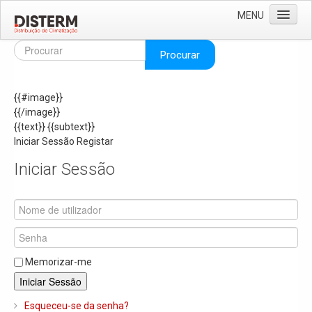
MENU
Home
Procurar
Quem Somos
{{#image}}
Áreas de Negócio
{{/image}}
Missão e Valores
{{text}}
{{subtext}}
Iniciar Sessão
Registar
As Nossas Marcas
Iniciar Sessão
Recrutamento
Produtos
Solar
Termoacumuladores e Depósitos de Inércia
Memorizar-me
Ar Condicionado
Iniciar Sessão
Bombas de Calor e Chiller's
Esqueceu-se da senha?