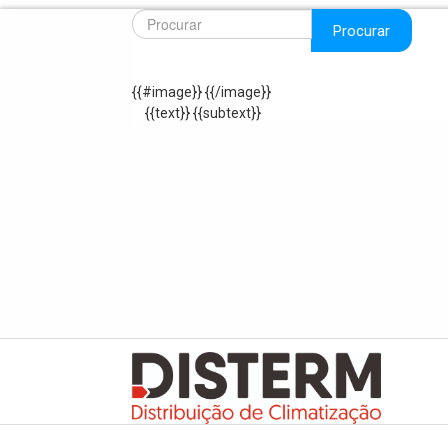
Procurar
{{#image}}
{{/image}}
{{text}}
{{subtext}}