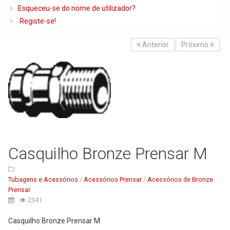
Caldeiras e Queimadores
Esqueceu-se do nome de utilizador?
Registe-se!
Biomassa
Ventilação
Anterior
Próximo
Piso Radiante
Radiadores e Ventiloconvetores
Depósitos de Gasóleo e Água
Regulação e Controlo
Complementos de Instalação
Casquilho Bronze Prensar M
Bombas e Circuladores
Chaminés
Tubagens e Acessórios
/
Acessórios Prensar
/
Acessórios de Bronze
Tubagens e Acessórios
Prensar
2341
Ferramentas
Casquilho Bronze Prensar M
Permutadores de Placas