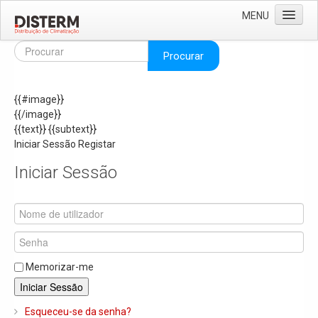
MENU
Home
Procurar
Quem Somos
{{#image}}
Áreas de Negócio
{{/image}}
Missão e Valores
{{text}}
{{subtext}}
Iniciar Sessão
Registar
As Nossas Marcas
Iniciar Sessão
Recrutamento
Produtos
Solar
Termoacumuladores e Depósitos de Inércia
Memorizar-me
Ar Condicionado
Iniciar Sessão
Bombas de Calor e Chiller's
Esqueceu-se da senha?