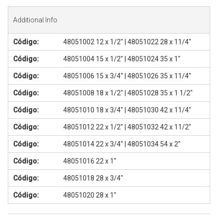
Serviços
Additional Info
Assistência Técnica
Código:
48051002 12 x 1/2" | 48051022 28 x 11/4"
Centro de Formação
Código:
48051004 15 x 1/2" | 48051024 35 x 1"
Gabinete de Engenharia
Código:
48051006 15 x 3/4" | 48051026 35 x 11/4"
Armazém e Logística
Código:
48051008 18 x 1/2" | 48051028 35 x 1 1/2"
As Nossas Dicas
Código:
48051010 18 x 3/4" | 48051030 42 x 11/4"
Novidades
Código:
48051012 22 x 1/2" | 48051032 42 x 11/2"
Contactos
Código:
48051014 22 x 3/4" | 48051034 54 x 2"
Código:
48051016 22 x 1"
Código:
48051018 28 x 3/4"
Código:
48051020 28 x 1"