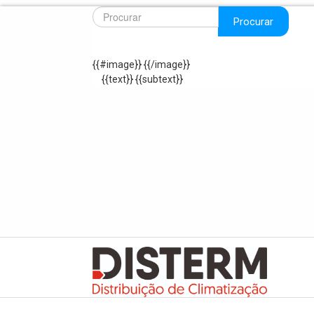
Procurar
{{#image}}
{{/image}}
{{text}}
{{subtext}}