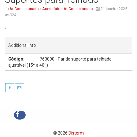
Serviços
Ar Condicionado
/
Acessórios Ar Condicionado
21 janeiro 2025
924
Assistência Técnica
Centro de Formação
.
Gabinete de Engenharia
Additional Info
Armazém e Logística
Código:
760090 - Par de suporte para telhado
As Nossas Dicas
ajustável (15º a 40º)
Novidades
Contactos
© 2026
Disterm