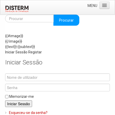
MENU
Home
Procurar
Quem Somos
{{#image}}
Áreas de Negócio
{{/image}}
Missão e Valores
{{text}}
{{subtext}}
Iniciar Sessão
Registar
As Nossas Marcas
Iniciar Sessão
Recrutamento
Produtos
Solar
Termoacumuladores e Depósitos de Inércia
Memorizar-me
Ar Condicionado
Iniciar Sessão
Bombas de Calor e Chiller's
Esqueceu-se da senha?