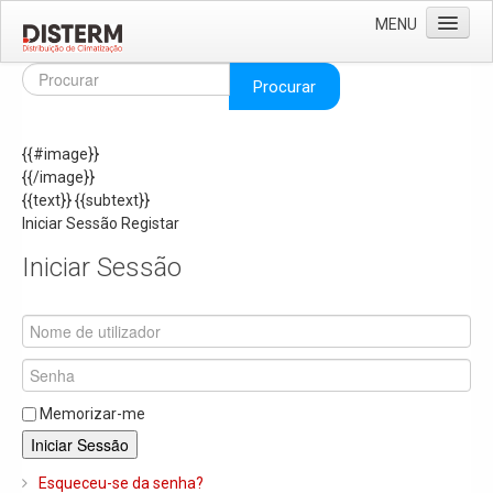
MENU
Home
Procurar
Quem Somos
{{#image}}
Áreas de Negócio
{{/image}}
Missão e Valores
{{text}}
{{subtext}}
Iniciar Sessão
Registar
As Nossas Marcas
Iniciar Sessão
Recrutamento
Produtos
Solar
Termoacumuladores e Depósitos de Inércia
Memorizar-me
Ar Condicionado
Iniciar Sessão
Bombas de Calor e Chiller's
Esqueceu-se da senha?