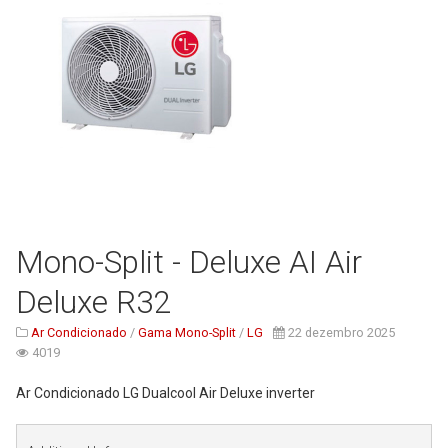
Serviços
Assistência Técnica
Centro de Formação
Gabinete de Engenharia
Armazém e Logística
As Nossas Dicas
Novidades
Mono-Split - Deluxe AI Air
Contactos
Deluxe R32
Ar Condicionado
/
Gama Mono-Split
/
LG
22 dezembro 2025
4019
Ar Condicionado LG Dualcool Air Deluxe inverter