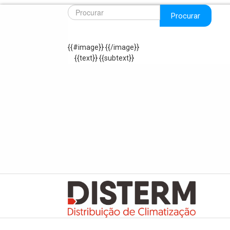
Procurar
{{#image}}
{{/image}}
{{text}}
{{subtext}}