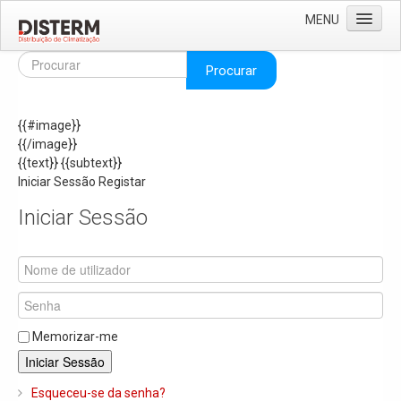
MENU
Home
Procurar
Quem Somos
{{#image}}
Áreas de Negócio
{{/image}}
Missão e Valores
{{text}}
{{subtext}}
Iniciar Sessão
Registar
As Nossas Marcas
Iniciar Sessão
Recrutamento
Produtos
Solar
Termoacumuladores e Depósitos de Inércia
Memorizar-me
Ar Condicionado
Iniciar Sessão
Bombas de Calor e Chiller's
Esqueceu-se da senha?