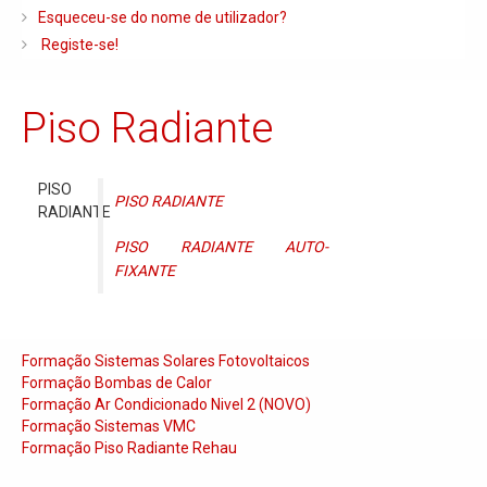
Caldeiras e Queimadores
Esqueceu-se do nome de utilizador?
Registe-se!
Biomassa
Ventilação
Piso Radiante
Piso Radiante
Radiadores e Ventiloconvetores
PISO
PISO RADIANTE
Depósitos de Gasóleo e Água
RADIANTE
Regulação e Controlo
PISO RADIANTE AUTO-
FIXANTE
Complementos de Instalação
Bombas e Circuladores
Chaminés
Formação Sistemas Solares Fotovoltaicos
Formação Bombas de Calor
Tubagens e Acessórios
Formação Ar Condicionado Nivel 2 (NOVO)
Formação Sistemas VMC
Ferramentas
Formação Piso Radiante Rehau
Permutadores de Placas